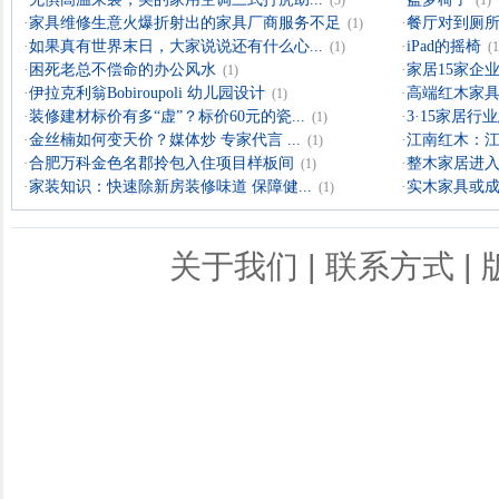
(3)
(1)
·
家具维修生意火爆折射出的家具厂商服务不足
·
餐厅对到厕所
(1)
·
如果真有世界末日，大家说说还有什么心...
·
iPad的摇椅
(1)
(1
·
困死老总不偿命的办公风水
·
家居15家企业
(1)
·
伊拉克利翁Bobiroupoli 幼儿园设计
·
高端红木家具
(1)
·
装修建材标价有多“虚”？标价60元的瓷...
·
3·15家居
(1)
·
金丝楠如何变天价？媒体炒 专家代言 ...
·
江南红木：
(1)
·
合肥万科金色名郡拎包入住项目样板间
·
整木家居进入
(1)
·
家装知识：快速除新房装修味道 保障健...
·
实木家具或成
(1)
关于我们
|
联系方式
|