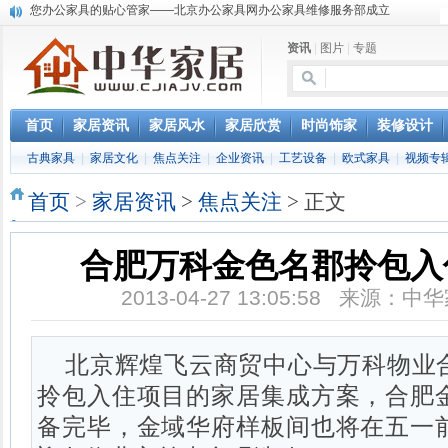
淇盈朗月家具中对五行思想的运用
北京淇盈朗月家具有限公司打造赢胜品牌五行风水家具
资讯
|
图片
|
专题
还是“海尔冰箱造”!IEC国际保鲜标准再版
怎样用家具布置出好的办公室风水
您办公家具的贴心管家——北京办公家具网办公家具维修服务部成立
首页
家居资讯
家居风水
家居欣赏
时尚饰家
装修设计
古典家具
|
家居文化
|
焦点关注
|
企业资讯
|
工艺设备
|
欧式家具
|
视频专
首页
>
家居资讯
>
焦点关注
> 正文
合肥万科金色名郡拎包入
2013-04-27 13:05:58 来源
北京辉煌飞云商贸中心与万科物业
拎包入住项目的家居集成方案，合肥
备完毕，金域华府样板间也将在五一