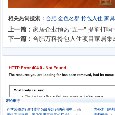
相关热词搜索：
合肥
金色名郡
拎包入住
家具
上一篇：
家居企业预热“五一” 提前打响“
下一篇：
合肥万科拎包入住项目家居集
评论排行
·
春季装修进行时!谁能为最受欢迎的家用中...
·
内外木门来
(6)
·
无惧高温来袭，美的家用空调三式打虎助...
·
盗梦椅子