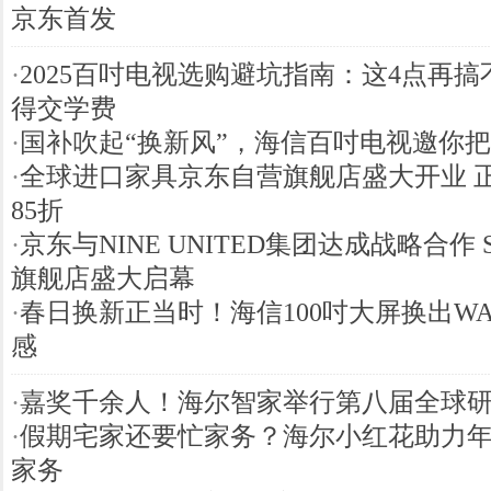
京东首发
·
2025百吋电视选购避坑指南：这4点再
得交学费
·
国补吹起“换新风”，海信百吋电视邀你
·
全球进口家具京东自营旗舰店盛大开业 
85折
·
京东与NINE UNITED集团达成战略合作 S
旗舰店盛大启幕
·
春日换新正当时！海信100吋大屏换出WA
感
·
嘉奖千余人！海尔智家举行第八届全球
·
假期宅家还要忙家务？海尔小红花助力
家务