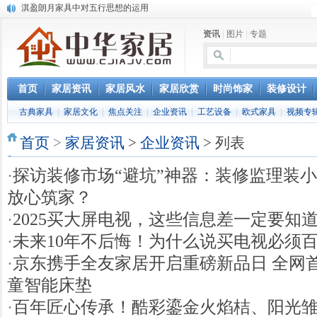
淇盈朗月家具中对五行思想的运用
北京淇盈朗月家具有限公司打造赢胜品牌五行风水家具
资讯
|
图片
|
专题
还是“海尔冰箱造”!IEC国际保鲜标准再版
怎样用家具布置出好的办公室风水
您办公家具的贴心管家——北京办公家具网办公家具维修服务部成立
首页
家居资讯
家居风水
家居欣赏
时尚饰家
装修设计
古典家具
|
家居文化
|
焦点关注
|
企业资讯
|
工艺设备
|
欧式家具
|
视频专
首页
>
家居资讯
>
企业资讯
> 列表
·
探访装修市场“避坑”神器：装修监理装
放心筑家？
·
2025买大屏电视，这些信息差一定要知道
·
未来10年不后悔！为什么说买电视必须
·
京东携手全友家居开启重磅新品日 全网
童智能床垫
·
百年匠心传承！酷彩鎏金火焰桔、阳光