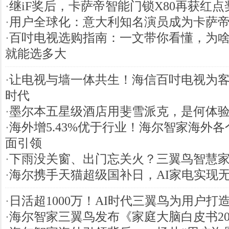
·
继iF奖后，卡萨帝智能门锁X80再获红点
·
用户全球化：意大利知名演员成为卡萨
·
百吋电视选购指南：一文带你看懂，为
就能选多大
·
让电视与墙一体共生！海信百吋电视为客
时代
·
墨尔本五星级酒店用斐雪派克，是何体
·
海外增5.43%优于行业！海尔智家海外
面引领
·
下雨没关窗、出门忘关火？三翼鸟智慧
·
海尔携手天猫超级国补日，AI家电实现
·
日活超1000万！AI时代三翼鸟为用户打
·
海尔智家三翼鸟发布《家庭大脑白皮书20