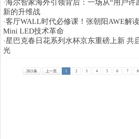
·
海尔智家海外引领背后：一场从“用户许
新的升维战
·
客厅WALL时代必修课！张朝阳AWE解读
Mini LED技术革命
·
星巴克春日花系列水杯京东重磅上新 共启
光
2821条
上一页
1
2
3
4
5
6
7
8