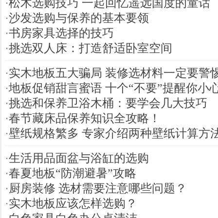
·
松木选购技巧 一起回忆遥远国度的童话
·
沙发选购与保养的基本要领
·
书房家具选择的技巧
·
挑选双人床：打造舒适卧室空间
·
实木地板五大骗局 装修选材料一定要警
·
地板促销甜言蜜语 十个“不要”提醒你小
·
挑选和保养卫浴木桶：要学会几大技巧
·
春节藏床品保养知识全攻略！
·
壁纸规格繁多 专家介绍两种壁纸计算方
·
生活用品面盆与浴缸的选购
·
春夏地板“防潮避暑”攻略
·
厨房装修 选材需要注意哪些问题？
·
实木地板应该怎样选购？