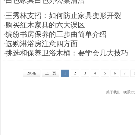
·
白色家具白色办公桌清洁
·
王秀林支招：如何防止家具变形开裂
·
购买红木家具的六大误区
·
缤纷书房保养的三步曲简单介绍
·
选购淋浴房注意四方面
·
挑选和保养卫浴木桶：要学会几大技巧
295条
上一页
1
2
3
4
5
6
7
关于我们
|
联系方