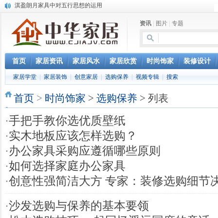
淇盈朗月家具中对五行思想的运用
北京淇盈朗月家具有限公司打造赢胜品牌五行风水家具
资讯
|
图片
|
专题
还是“海尔冰箱造”!IEC国际保鲜标准再版
怎样用家具布置出好的办公室风水
您办公家具的贴心管家——北京办公家具网办公家具维修服务部成立
首页
家居资讯
家居风水
家居欣赏
时尚饰家
装修设计
家居学堂
|
家居装饰
|
创意家居
|
选购保养
|
视频专辑
|
搜索
首页
>
时尚饰家
>
选购保养
> 列表
·
手把手教你选优质壁纸
·
实木地板应该怎样选购？
·
办公家具采购应遵循哪些原则
·
如何选择家庭办公家具
·
创意性强简洁大方 专家：装修选购细节
·
沙发选购与保养的基本要领