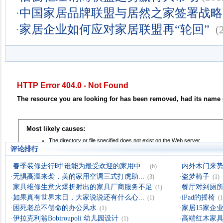
·
中国家居品牌联盟与居然之家签署战略
·
家居企业如何应对家居联盟再“轮回”
(
评论排行
·
春季装修进行时!谁能为最受欢迎的家用中...
·
内外木门来
(6)
·
无惧高温来袭，美的家用空调三式打虎助...
·
盗梦椅子
(3)
(1)
·
家具维修生意火爆折射出的家具厂商服务不足
·
餐厅对到厕所
(1)
·
如果真有世界末日，大家说说还有什么心...
·
iPad的摇椅
(1)
(1
·
困死老总不偿命的办公风水
·
家居15家企业
(1)
·
伊拉克利翁Bobiroupoli 幼儿园设计
·
高端红木家具
(1)