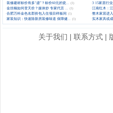
·
装修建材标价有多“虚”？标价60元的瓷...
·
3·15家居
(1)
·
金丝楠如何变天价？媒体炒 专家代言 ...
·
江南红木：
(1)
·
合肥万科金色名郡拎包入住项目样板间
·
整木家居进入
(1)
·
家装知识：快速除新房装修味道 保障健...
·
实木家具或成
(1)
关于我们
|
联系方式
|