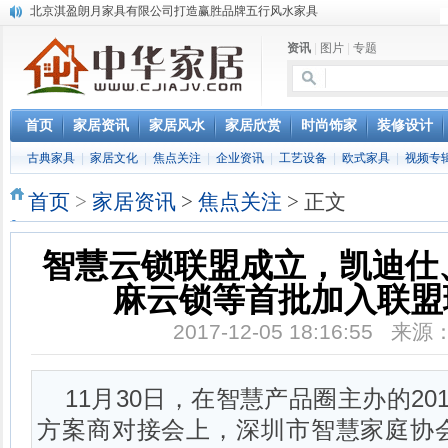
北京淇盈朗月家具有限公司打造赢胜品牌五行风水家具
还是“海尔冰箱造”!IEC国际保鲜标准再版
资讯
|
图片
|
专题
怎样用家具布置出好的办公室风水
您办公家具的贴心管家——北京办公家具网办公家具维修服务部成立
淇盈朗月家具中对五行思想的运用
首页
家居资讯
家居风水
家居欣赏
时尚饰家
装修设计
古典家具
|
家居文化
|
焦点关注
|
企业资讯
|
工艺设备
|
欧式家具
|
视频专
首页
>
家居资讯
>
焦点关注
> 正文
智慧云锁联盟成立，凯迪仕
麻云锁等首批加入联盟
2017-12-05 18:16:55 
11月30日，在智慧产品圈主办的2
方案商对接会上，深圳市智慧家庭协