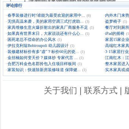
评论排行
·
春季装修进行时!谁能为最受欢迎的家用中...
·
内外木门来
(6)
·
无惧高温来袭，美的家用空调三式打虎助...
·
盗梦椅子
(3)
(1)
·
家具维修生意火爆折射出的家具厂商服务不足
·
餐厅对到厕所
(1)
·
如果真有世界末日，大家说说还有什么心...
·
iPad的摇椅
(1)
(1
·
困死老总不偿命的办公风水
·
家居15家企业
(1)
·
伊拉克利翁Bobiroupoli 幼儿园设计
·
高端红木家具
(1)
·
装修建材标价有多“虚”？标价60元的瓷...
·
3·15家居
(1)
·
金丝楠如何变天价？媒体炒 专家代言 ...
·
江南红木：
(1)
·
合肥万科金色名郡拎包入住项目样板间
·
整木家居进入
(1)
·
家装知识：快速除新房装修味道 保障健...
·
实木家具或成
(1)
关于我们
|
联系方式
|