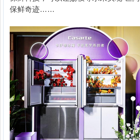
保鲜奇迹……