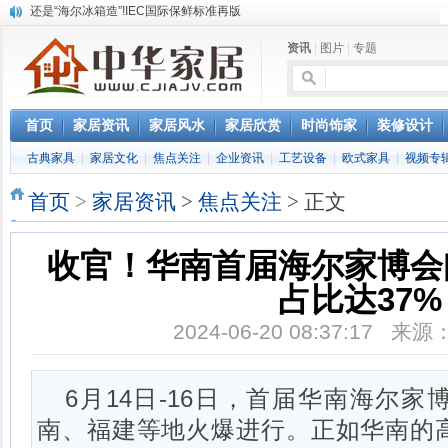
怎样用家具布置出好的办公室风水
您办公家具的贴心管家——北京办公家具网办公家具维修服务部成立
资讯
|
图片
|
专题
淇盈朗月家具中对五行思想的运用
北京淇盈朗月家具有限公司打造赢胜品牌五行风水家具
首页
家居资讯
家居风水
家居欣赏
时尚饰家
装修设计
古典家具
|
家居文化
|
焦点关注
|
企业资讯
|
工艺设备
|
欧式家具
|
视频专
首页
>
家居资讯
>
焦点关注
> 正文
收官！华南首届海尔家博会
占比达37%
2024-06-20 08:37:17 
6月14日-16日，首届华南海尔
南、福建等地火爆进行。正如华南的