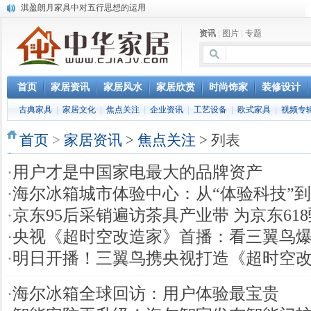
淇盈朗月家具中对五行思想的运用
北京淇盈朗月家具有限公司打造赢胜品牌五行风水家具
资讯
|
图片
|
专题
还是“海尔冰箱造”!IEC国际保鲜标准再版
怎样用家具布置出好的办公室风水
您办公家具的贴心管家——北京办公家具网办公家具维修服务部成立
首页
家居资讯
家居风水
家居欣赏
时尚饰家
装修设计
古典家具
|
家居文化
|
焦点关注
|
企业资讯
|
工艺设备
|
欧式家具
|
视频专
首页
>
家居资讯
>
焦点关注
> 列表
·
用户才是中国家电最大的品牌资产
·
海尔冰箱城市体验中心：从“体验科技”到
·
京东95后采销遍访茶具产业带 为京东61
·
央视《超时空改造家》首播：看三翼鸟
·
明日开播！三翼鸟携央视打造《超时空
·
海尔冰箱全球回访：用户体验最宝贵