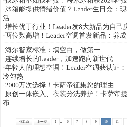
·
换冰箱不如换科技！海尔冰箱获2024科
·
冰箱能提供情绪价值？Leader生日会：
活
·
增长优于行业！Leader发8大新品为自己
·
两位数高增！Leader空调首发新品：养
·
海尔智家标准：填空白，做第一
·
连续增长的Leader，加速跑向新世代
·
年轻人的理想空调！Leader空调获认证
冷匀热
·
2000万次选择！卡萨帝征集您的理由
·
原创一体嵌入、衣装分洗养护！卡萨帝
布
..
4821条
上一页
1
6
7
8
9
10
11