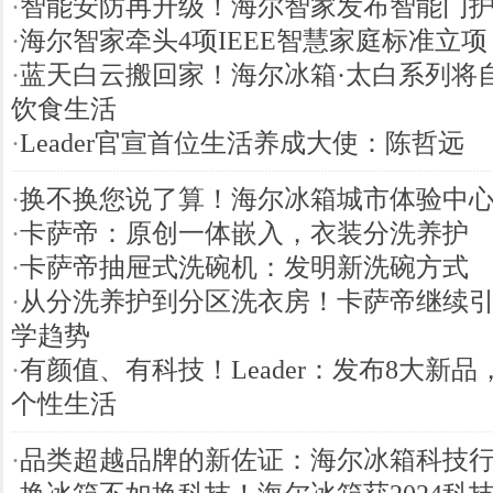
·
智能安防再升级！海尔智家发布智能门
·
海尔智家牵头4项IEEE智慧家庭标准立项
·
蓝天白云搬回家！海尔冰箱·太白系列将
饮食生活
·
Leader官宣首位生活养成大使：陈哲远
·
换不换您说了算！海尔冰箱城市体验中
·
卡萨帝：原创一体嵌入，衣装分洗养护
·
卡萨帝抽屉式洗碗机：发明新洗碗方式
·
从分洗养护到分区洗衣房！卡萨帝继续
学趋势
·
有颜值、有科技！Leader：发布8大新
个性生活
·
品类超越品牌的新佐证：海尔冰箱科技