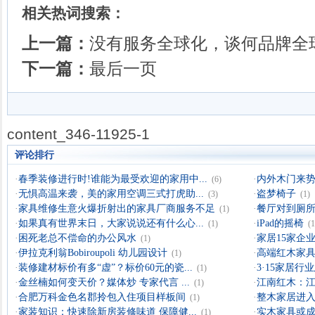
相关热词搜索：
上一篇：
没有服务全球化，谈何品牌全
下一篇：
最后一页
content_346-11925-1
评论排行
·
春季装修进行时!谁能为最受欢迎的家用中...
·
内外木门来
(6)
·
无惧高温来袭，美的家用空调三式打虎助...
·
盗梦椅子
(3)
(1)
·
家具维修生意火爆折射出的家具厂商服务不足
·
餐厅对到厕所
(1)
·
如果真有世界末日，大家说说还有什么心...
·
iPad的摇椅
(1)
(1
·
困死老总不偿命的办公风水
·
家居15家企业
(1)
·
伊拉克利翁Bobiroupoli 幼儿园设计
·
高端红木家具
(1)
·
装修建材标价有多“虚”？标价60元的瓷...
·
3·15家居
(1)
·
金丝楠如何变天价？媒体炒 专家代言 ...
·
江南红木：
(1)
·
合肥万科金色名郡拎包入住项目样板间
·
整木家居进入
(1)
·
家装知识：快速除新房装修味道 保障健...
·
实木家具或成
(1)