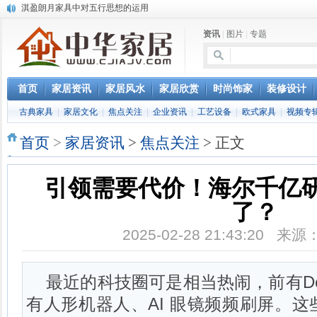
淇盈朗月家具中对五行思想的运用
北京淇盈朗月家具有限公司打造赢胜品牌五行风水家具
还是“海尔冰箱造”!IEC国际保鲜标准再版
资讯
|
图片
|
专题
怎样用家具布置出好的办公室风水
您办公家具的贴心管家——北京办公家具网办公家具维修服务部成立
首页
家居资讯
家居风水
家居欣赏
时尚饰家
装修设计
古典家具
|
家居文化
|
焦点关注
|
企业资讯
|
工艺设备
|
欧式家具
|
视频专
首页
>
家居资讯
>
焦点关注
> 正文
引领需要代价！海尔千亿
了？
2025-02-28 21:43:20 
最近的科技圈可是相当热闹，前有De
有人形机器人、AI 眼镜频频刷屏。