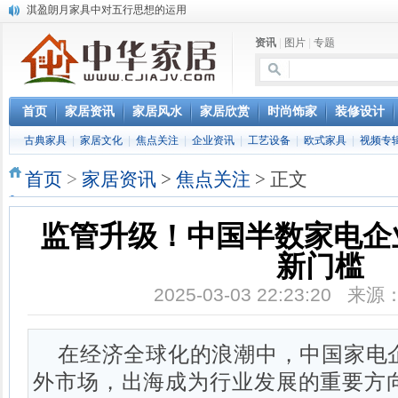
淇盈朗月家具中对五行思想的运用
北京淇盈朗月家具有限公司打造赢胜品牌五行风水家具
资讯
|
图片
|
专题
还是“海尔冰箱造”!IEC国际保鲜标准再版
怎样用家具布置出好的办公室风水
您办公家具的贴心管家——北京办公家具网办公家具维修服务部成立
首页
家居资讯
家居风水
家居欣赏
时尚饰家
装修设计
古典家具
|
家居文化
|
焦点关注
|
企业资讯
|
工艺设备
|
欧式家具
|
视频专
首页
>
家居资讯
>
焦点关注
> 正文
监管升级！中国半数家电企
新门槛
2025-03-03 22:23:20 
在经济全球化的浪潮中，中国家电
外市场，出海成为行业发展的重要方