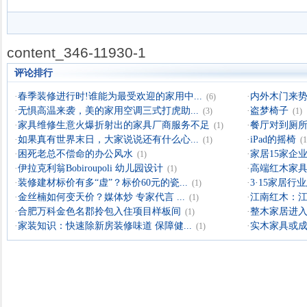
content_346-11930-1
评论排行
·
春季装修进行时!谁能为最受欢迎的家用中...
·
内外木门来
(6)
·
无惧高温来袭，美的家用空调三式打虎助...
·
盗梦椅子
(3)
(1)
·
家具维修生意火爆折射出的家具厂商服务不足
·
餐厅对到厕所
(1)
·
如果真有世界末日，大家说说还有什么心...
·
iPad的摇椅
(1)
(1
·
困死老总不偿命的办公风水
·
家居15家企业
(1)
·
伊拉克利翁Bobiroupoli 幼儿园设计
·
高端红木家具
(1)
·
装修建材标价有多“虚”？标价60元的瓷...
·
3·15家居
(1)
·
金丝楠如何变天价？媒体炒 专家代言 ...
·
江南红木：
(1)
·
合肥万科金色名郡拎包入住项目样板间
·
整木家居进入
(1)
·
家装知识：快速除新房装修味道 保障健...
·
实木家具或成
(1)