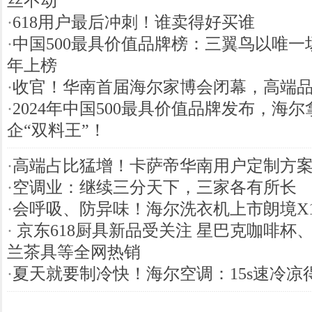
丝不动
·
618用户最后冲刺！谁卖得好买谁
·
中国500最具价值品牌榜：三翼鸟以唯一
年上榜
·
收官！华南首届海尔家博会闭幕，高端品
·
2024年中国500最具价值品牌发布，海
企“双料王”！
·
高端占比猛增！卡萨帝华南用户定制方
·
空调业：继续三分天下，三家各有所长
·
会呼吸、防异味！海尔洗衣机上市朗境X
·
京东618厨具新品受关注 星巴克咖啡杯
兰茶具等全网热销
·
夏天就要制冷快！海尔空调：15s速冷凉