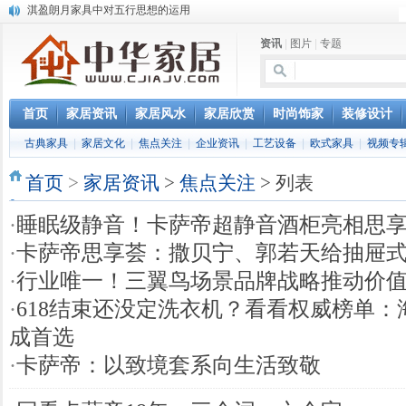
淇盈朗月家具中对五行思想的运用
北京淇盈朗月家具有限公司打造赢胜品牌五行风水家具
资讯
|
图片
|
专题
还是“海尔冰箱造”!IEC国际保鲜标准再版
怎样用家具布置出好的办公室风水
您办公家具的贴心管家——北京办公家具网办公家具维修服务部成立
首页
家居资讯
家居风水
家居欣赏
时尚饰家
装修设计
古典家具
|
家居文化
|
焦点关注
|
企业资讯
|
工艺设备
|
欧式家具
|
视频专
首页
>
家居资讯
>
焦点关注
> 列表
·
睡眠级静音！卡萨帝超静音酒柜亮相思
·
卡萨帝思享荟：撒贝宁、郭若天给抽屉
·
行业唯一！三翼鸟场景品牌战略推动价
·
618结束还没定洗衣机？看看权威榜单：
成首选
·
卡萨帝：以致境套系向生活致敬