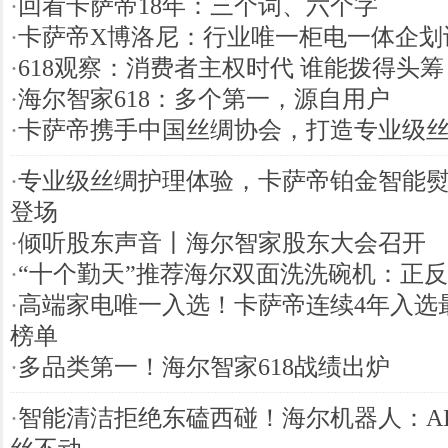
·
回看卡萨帝18年：三个词、六个字
·
卡萨帝X博洛尼：行业唯一柜电一体企划
·
618观察：消费者主权时代 谁能拨得头筹
·
海尔智家618：多个第一，源自用户
·
卡萨帝携手中国丝绸协会，打造专业级
·
专业级丝绸护理体验，卡萨帝铂金智能
登场
·
倾听股东声音丨海尔智家股东大会召开
·
“十个勤天”推荐海尔双面洗洗碗机：正
·
高端家电唯一入选！卡萨帝连续4年入选
榜单
·
多品类第一！海尔智家618战绩出炉
·
智能清洁拒绝东磕西碰！海尔机器人：A