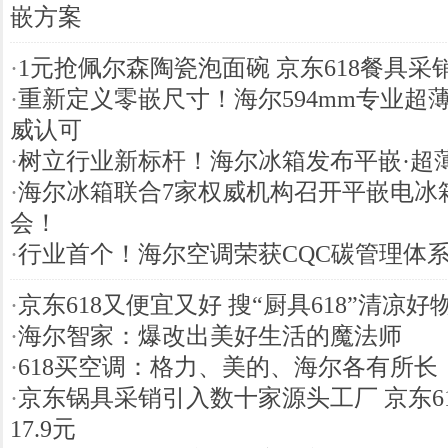
嵌方案
·
1元抢佩尔森陶瓷泡面碗 京东618餐具采
·
重新定义零嵌尺寸！海尔594mm专业超
威认可
·
树立行业新标杆！海尔冰箱发布平嵌·超
·
海尔冰箱联合7家权威机构召开平嵌电冰
会！
·
行业首个！海尔空调荣获CQC碳管理体
·
京东618又便宜又好 搜“厨具618”清凉好
·
海尔智家：爆改出美好生活的魔法师
·
618买空调：格力、美的、海尔各有所长
·
京东锅具采销引入数十家源头工厂 京东6
17.9元