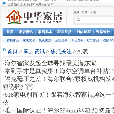
淇盈朗月家具中对五行思想的运用
北京淇盈朗月家具有限公司打造赢胜品牌五行风水家具
资讯
|
图片
|
专题
还是“海尔冰箱造”!IEC国际保鲜标准再版
怎样用家具布置出好的办公室风水
您办公家具的贴心管家——北京办公家具网办公家具维修服务部成立
首页
家居资讯
家居风水
家居欣赏
时尚饰家
装修设计
古典家具
|
家居文化
|
焦点关注
|
企业资讯
|
工艺设备
|
欧式家具
|
视频专
首页
>
家居资讯
>
焦点关注
> 列表
·
海尔智家发起全球寻找最美海尔家
·
拿到手才是真实惠！海尔空调单台补贴11
·
避免毫厘之差！海尔联合7家权威机构发
箱选购指南
·
618家电别盲买！跟着海尔智家视频选一
技
·
唯一国际认证！海尔594mm冰箱:给您