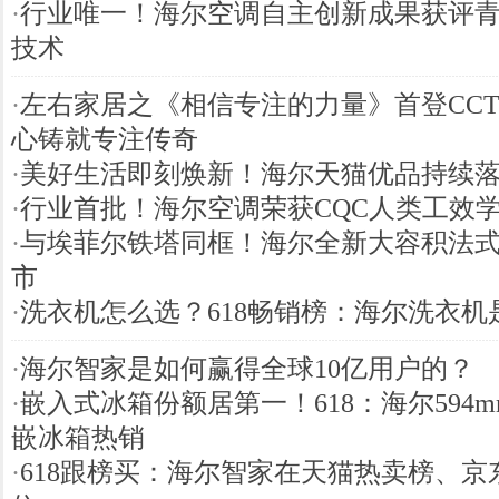
·
行业唯一！海尔空调自主创新成果获评
技术
·
左右家居之《相信专注的力量》首登CCTV
心铸就专注传奇
·
美好生活即刻焕新！海尔天猫优品持续
·
行业首批！海尔空调荣获CQC人类工效
·
与埃菲尔铁塔同框！海尔全新大容积法
市
·
洗衣机怎么选？618畅销榜：海尔洗衣机
·
海尔智家是如何赢得全球10亿用户的？
·
嵌入式冰箱份额居第一！618：海尔594
嵌冰箱热销
·
618跟榜买：海尔智家在天猫热卖榜、京