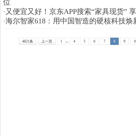
位
·
又便宜又好！京东APP搜索“家具现货” 
·
海尔智家618：用中国智造的硬核科技焕
..
4821条
上一页
1
4
5
6
7
8
9
1