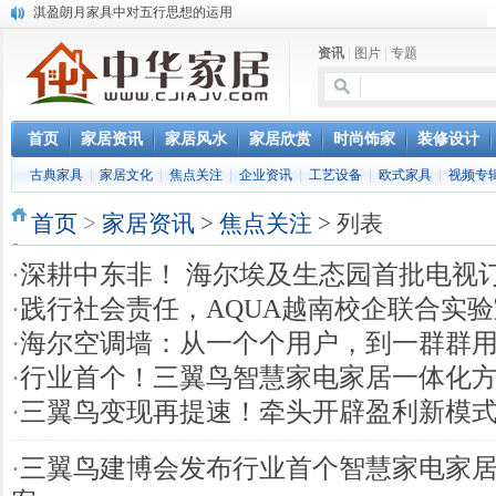
淇盈朗月家具中对五行思想的运用
北京淇盈朗月家具有限公司打造赢胜品牌五行风水家具
资讯
|
图片
|
专题
还是“海尔冰箱造”!IEC国际保鲜标准再版
怎样用家具布置出好的办公室风水
您办公家具的贴心管家——北京办公家具网办公家具维修服务部成立
首页
家居资讯
家居风水
家居欣赏
时尚饰家
装修设计
古典家具
|
家居文化
|
焦点关注
|
企业资讯
|
工艺设备
|
欧式家具
|
视频专
首页
>
家居资讯
>
焦点关注
> 列表
·
深耕中东非！ 海尔埃及生态园首批电视
·
践行社会责任，AQUA越南校企联合实
·
海尔空调墙：从一个个用户，到一群群
·
行业首个！三翼鸟智慧家电家居一体化
·
三翼鸟变现再提速！牵头开辟盈利新模
·
三翼鸟建博会发布行业首个智慧家电家