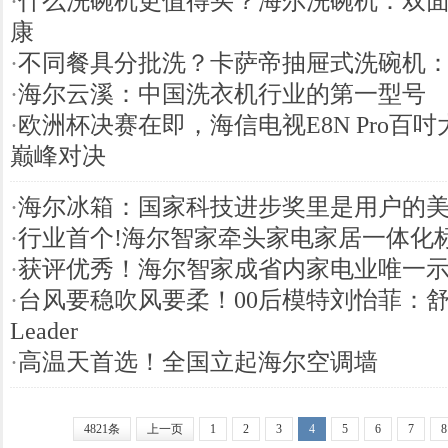
·
什么洗碗机更值得买？海尔洗碗机：双面
康
·
不同餐具分批洗？卡萨帝抽屉式洗碗机
·
海尔云溪：中国洗衣机行业的第一型号
·
欧洲杯决赛在即，海信电视E8N Pro百
巅峰对决
·
海尔冰箱：国家科技进步奖里是用户的
·
行业首个!海尔智家牵头家电家居一体化
·
获评优秀！海尔智家成省内家电业唯一
·
台风要稳吹风要柔！00后模特刘怡菲：
Leader
·
高温天首选！全国立起海尔空调墙
4821条
上一页
1
2
3
4
5
6
7
8