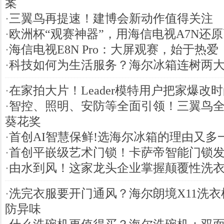
案
·
三翼鸟再提速！建博会新动作值得关注
·
欧洲杯“观赛神器”，用海信电视A7N还
·
海信电视E8N Pro：大屏观赛，始于热爱
·
科技如何为生活服务？海尔冰箱连树两
·
在家拍大片！Leader模特用户把家爆改
·
智控、照明、安防等全面引领！三翼鸟
葵花奖
·
首创AI智慧保鲜!选海尔冰箱的理由又多
·
首创平嵌级艺术门锁！卡萨帝智能门锁发
·
由水到风！这家龙头企业掌握颠覆性洗
·
洗完衣服要开门通风？海尔朗境X11洗
防异味