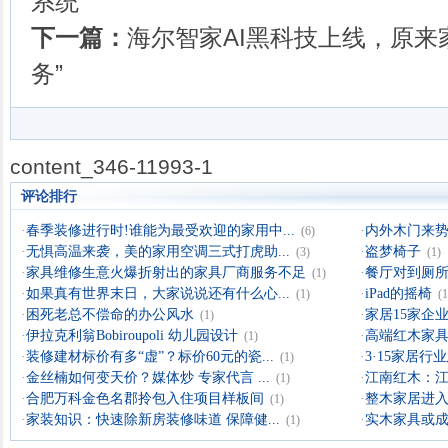
系统
下一篇：
海尔智家AI黑科技上线，原来
务”
content_346-11993-1
评论排行
·
春季装修进行时!谁能为最受欢迎的家用中...
·
内外木门来
(6)
·
无惧高温来袭，美的家用空调三式打虎助...
·
盗梦椅子
(3)
(1)
·
家具维修生意火爆折射出的家具厂商服务不足
·
餐厅对到厕所
(1)
·
如果真有世界末日，大家说说还有什么心...
·
iPad的摇椅
(1)
(1
·
困死老总不偿命的办公风水
·
家居15家企业
(1)
·
伊拉克利翁Bobiroupoli 幼儿园设计
·
高端红木家具
(1)
·
装修建材标价有多“虚”？标价60元的瓷...
·
3·15家居
(1)
·
金丝楠如何变天价？媒体炒 专家代言 ...
·
江南红木：
(1)
·
合肥万科金色名郡拎包入住项目样板间
·
整木家居进入
(1)
·
家装知识：快速除新房装修味道 保障健...
·
实木家具或成
(1)