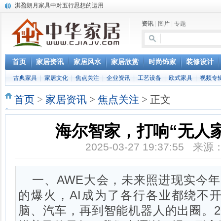
淇盈朗月家具中对五行思想的运用
北京淇盈朗月家具有限公司打造赢胜品牌五行风水家具
资讯
|
图片
|
专题
还是“海尔冰箱造”!IEC国际保鲜标准再版
怎样用家具布置出好的办公室风水
您办公家具的贴心管家——北京办公家具网办公家具维修服务部成立
首页
家居资讯
家居风水
家居欣赏
时尚饰家
装修设计
古典家具
|
家居文化
|
焦点关注
|
企业资讯
|
工艺设备
|
欧式家具
|
视频专
首页
>
家居资讯
>
焦点关注
> 正文
海尔智家，打响“无人
2025-03-27 19:37:55 
一、AWE大会，未来照进现实今年以
的爆火，AI成为了各行各业都绕不
脑、汽车，再到智能机器人的出圈。20