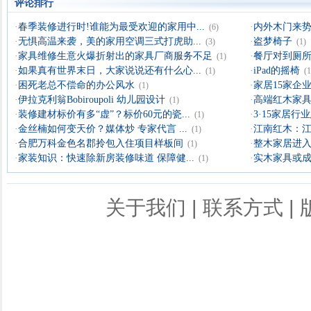
评论排行
·
春季装修进行时!谁能为最受欢迎的家用中...
·
内外木门来
(6)
·
无惧高温来袭，美的家用空调三式打虎助...
·
盗梦椅子
(3)
(1)
·
家具维修生意火爆折射出的家具厂商服务不足
·
餐厅对到厕所
(1)
·
如果真有世界末日，大家说说还有什么心...
·
iPad的摇椅
(1)
(1
·
困死老总不偿命的办公风水
·
家居15家企业
(1)
·
伊拉克利翁Bobiroupoli 幼儿园设计
·
高端红木家具
(1)
·
装修建材标价有多“虚”？标价60元的瓷...
·
3·15家居
(1)
·
金丝楠如何变天价？媒体炒 专家代言 ...
·
江南红木：
(1)
·
合肥万科金色名郡拎包入住项目样板间
·
整木家居进入
(1)
·
家装知识：快速除新房装修味道 保障健...
·
实木家具或成
(1)
关于我们
|
联系方式
|