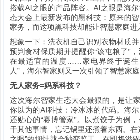
搭载AI之眼的产品阵容。AI之眼是海
态大会上最新发布的黑科技：原来的智
家务，而这项黑科技却能让智慧家庭进入
想象一下：洗衣机自己识别衣物材质并
预判食材保质期并提醒你“该屯粮了”
在最适宜的温度……家电界终于诞生
人”，海尔智家则又一次引领了智慧家
无人家务=妈系科技？
这次海尔智家生态大会最狠的，是让家
你以为的AI科技：冷冰冰的代码。海尔
还贴心的“赛博管家”。以煮饺子为例
干其他事情，忘记锅里还煮着东西。在这
之眼”的烟灶就会秒变监工，在即将溢