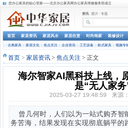
淇盈朗月家具中对五行思想的运用
北京淇盈朗月家具有限公司打造赢胜品牌五行风水家具
资讯
|
图片
|
专题
还是“海尔冰箱造”!IEC国际保鲜标准再版
怎样用家具布置出好的办公室风水
您办公家具的贴心管家——北京办公家具网办公家具维修服务部成立
首页
家居资讯
家居风水
家居欣赏
时尚饰家
装修设计
古典家具
|
家居文化
|
焦点关注
|
企业资讯
|
工艺设备
|
欧式家具
|
视频专
首页
>
家居资讯
>
焦点关注
> 正文
海尔智家AI黑科技上线，
是“无人家务
2025-03-27 19:48:59 
曾几何时，人们以为一站式购齐智
务苦海，结果发现在实现彻底躺平的