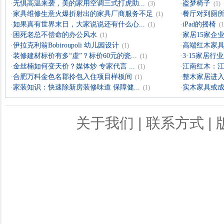
·
无惧高温来袭，美的家用空调三式打虎助...
·
盗梦椅子
(3)
(1)
·
家具维修生意火爆折射出的家具厂商服务不足
·
餐厅对到厕所
(1)
·
如果真有世界末日，大家说说还有什么心...
·
iPad的摇椅
(1)
(1
·
困死老总不偿命的办公风水
·
家居15家企业
(1)
·
伊拉克利翁Bobiroupoli 幼儿园设计
·
高端红木家具
(1)
·
装修建材标价有多“虚”？标价60元的瓷...
·
3·15家居
(1)
·
金丝楠如何变天价？媒体炒 专家代言 ...
·
江南红木：
(1)
·
合肥万科金色名郡拎包入住项目样板间
·
整木家居进入
(1)
·
家装知识：快速除新房装修味道 保障健...
·
实木家具或成
(1)
关于我们
|
联系方式
|