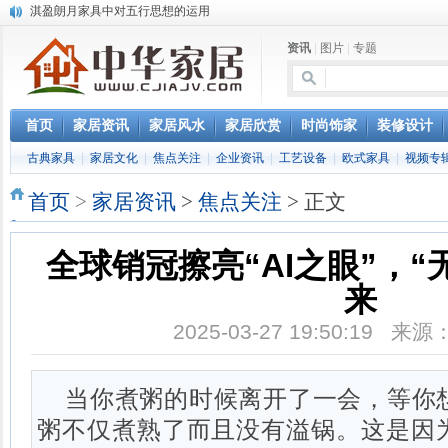
淇盈朗月家具中对五行思想的运用
北京淇盈朗月家具有限公司打造赢胜品牌五行风水家具
资讯
|
图片
|
专题
还是“海尔冰箱造”!IEC国际保鲜标准再版
怎样用家具布置出好的办公室风水
您办公家具的贴心管家——北京办公家具网办公家具维修服务部成立
首页
家居资讯
家居风水
家居欣赏
时尚饰家
装修设计
古典家具
|
家居文化
|
焦点关注
|
企业资讯
|
工艺设备
|
欧式家具
|
视频专
首页
>
家居资讯
>
焦点关注
> 正文
全球销冠擦亮“AI之眼”，“
来
2025-03-27 19:50:19 
当你煮粥的时候离开了一会，等你
粥不仅煮熟了而且没有溢锅。这是因为