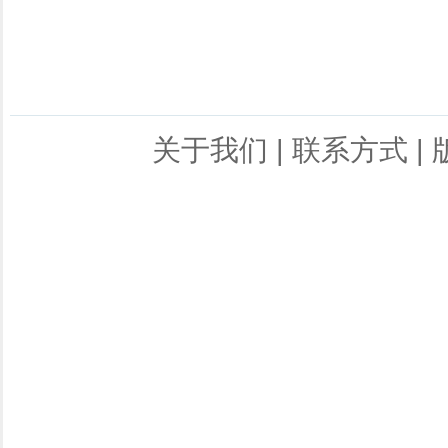
关于我们
|
联系方式
|