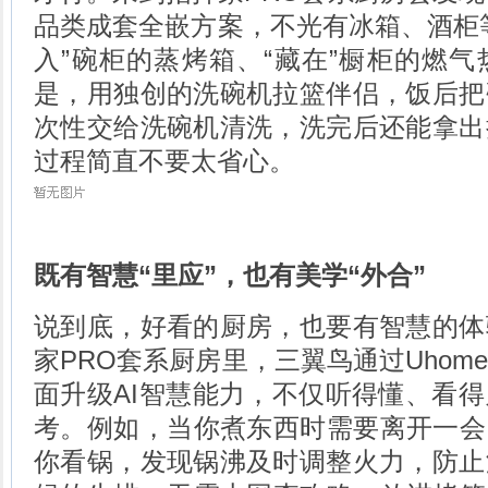
品类成套全嵌方案，不光有冰箱、酒柜
入”碗柜的蒸烤箱、“藏在”橱柜的燃
是，用独创的洗碗机拉篮伴侣，饭后把
次性交给洗碗机清洗，洗完后还能拿出
过程简直不要太省心。
既有智慧“里应”，也有美学“外合”
说到底，好看的厨房，也要有智慧的体
家PRO套系厨房里，三翼鸟通过Uhom
面升级AI智慧能力，不仅听得懂、看
考。例如，当你煮东西时需要离开一会
你看锅，发现锅沸及时调整火力，防止