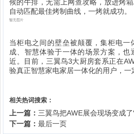
候的牛排，无需上网查攻略，放进烤箱
自动匹配最佳烤制曲线，一烤就成功。
当柜电之间的壁垒被颠覆，集柜电一
成、智慧体验于一体的场景方案，也
近。目前，三翼鸟3大厨房套系正在A
验真正智慧家电家居一体化的用户，一
相关热词搜索：
上一篇：
三翼鸟把AWE展会现场变成了
下一篇：
最后一页