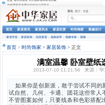
怎样用家具布置出好的办公室风水
您办公家具的贴心管家——北京办公家具网办公家具维修服务部成立
资讯
|
图片
|
专题
淇盈朗月家具中对五行思想的运用
北京淇盈朗月家具有限公司打造赢胜品牌五行风水家具
还是“海尔冰箱造”!IEC国际保鲜标准再版
首页
家居资讯
家居风水
家居欣赏
时尚饰家
装修设计
家居学堂
|
家居装饰
|
创意家居
|
选购保养
|
视频专辑
|
搜索
首页
>
时尚饰家
>
家居装饰
> 正文
满室温馨 卧室壁纸
2013-07-10 11:21:56 来
如果你是创新派，敢于尝试不同的
试自然、几何、卡通、团花这些常人
不管图案如何，只要线条和色彩搭配