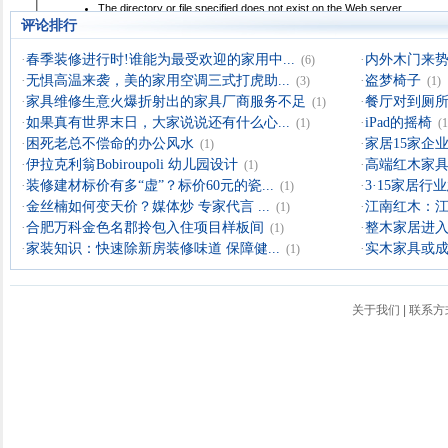
评论排行
·
春季装修进行时!谁能为最受欢迎的家用中...
·
内外木门来
(6)
·
无惧高温来袭，美的家用空调三式打虎助...
·
盗梦椅子
(3)
(1)
·
家具维修生意火爆折射出的家具厂商服务不足
·
餐厅对到厕所
(1)
·
如果真有世界末日，大家说说还有什么心...
·
iPad的摇椅
(1)
(1
·
困死老总不偿命的办公风水
·
家居15家企业
(1)
·
伊拉克利翁Bobiroupoli 幼儿园设计
·
高端红木家具
(1)
·
装修建材标价有多“虚”？标价60元的瓷...
·
3·15家居
(1)
·
金丝楠如何变天价？媒体炒 专家代言 ...
·
江南红木：
(1)
·
合肥万科金色名郡拎包入住项目样板间
·
整木家居进入
(1)
·
家装知识：快速除新房装修味道 保障健...
·
实木家具或成
(1)
关于我们
|
联系方