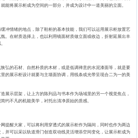
，就能将展示柜成为空间的一部分，并成为设计中一道美丽的立面。
与缓冲情绪的地点，除了鞋柜的基本技能，我们可以运用展示柜放置艺
气氛。在材质选择上，也以利用镜面材质做立面或收边，折射延展出丰
感。
气恢弘的石材、自然朴质的木材，或是低调禅意的水泥漆面等，就是要
这里的展示柜设计就要与主墙面协调，用线条或光带呈现合二为一的美
打造展示层架，让上方的陈列品与书本作为场域里的另一个视觉焦点，
现简约不凡的机能美学，衬托出清净原始的质感。
一网提醒大家，可以将利用穿透式的展示柜作为隔间，同时也作为两边
次，并可以采以轨道滑门创造双动线灵活增添空间变化，让展示柜成为