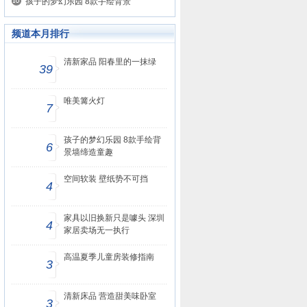
孩子的梦幻乐园 8款手绘背景
频道本月排行
清新家品 阳春里的一抹绿
39
唯美篝火灯
7
孩子的梦幻乐园 8款手绘背
6
景墙缔造童趣
空间软装 壁纸势不可挡
4
家具以旧换新只是噱头 深圳
4
家居卖场无一执行
高温夏季儿童房装修指南
3
清新床品 营造甜美味卧室
3