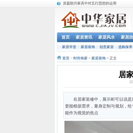
淇盈朗月家具中对五行思想的运用
北京淇盈朗月家具有限公司打造赢胜品牌五
还是“海尔冰箱造”!IEC国际保鲜标准再版
怎样用家具布置出好的办公室风水
您办公家具的贴心管家——北京办公家具网
首页
家居资讯
家居风水
家居
家居学堂
|
家居装饰
|
创意家居
|
选购保养
首页
>
时尚饰家
>
家居装饰
> 正文
居
2
在居家装修中，展示柜可以说是
更能根据需求，量身定制与规划，给
能作为视觉的焦点