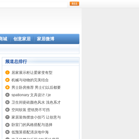
rss
商城
创意家居
家居微博
频道总排行
居家展示柜让爱家变有型
机械与动物的完美结合
男士卧房推荐 男士们以后都要
spationary 文具设计 / je
卫生间瓷砖颜色风水 浅色系才
空间软装 壁纸势不可挡
家居装饰摆放小技巧 让创意与
卧室门的风格搭配与选择
低预算搭配清凉地中海