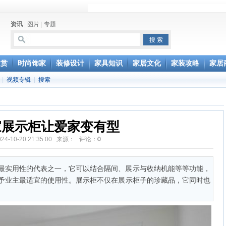
行风水家具
资讯
|
图片
|
专题
办公家具维修服务部成立
欣赏
时尚饰家
装修设计
家具知识
家居文化
家装攻略
家居
|
视频专辑
|
搜索
家展示柜让爱家变有型
024-10-20 21:35:00 来源： 评论：
0
最实用性的代表之一，它可以结合隔间、展示与收纳机能等等功能，
予业主最适宜的使用性。展示柜不仅在展示柜子的珍藏品，它同时也