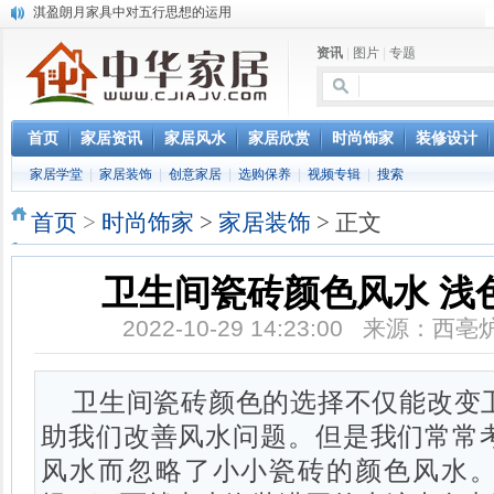
淇盈朗月家具中对五行思想的运用
北京淇盈朗月家具有限公司打造赢胜品牌五行风水家具
资讯
|
图片
|
专题
还是“海尔冰箱造”!IEC国际保鲜标准再版
怎样用家具布置出好的办公室风水
您办公家具的贴心管家——北京办公家具网办公家具维修服务部成立
首页
家居资讯
家居风水
家居欣赏
时尚饰家
装修设计
家居学堂
|
家居装饰
|
创意家居
|
选购保养
|
视频专辑
|
搜索
首页
>
时尚饰家
>
家居装饰
> 正文
卫生间瓷砖颜色风水 浅
2022-10-29 14:23:00 来源：西
卫生间瓷砖颜色的选择不仅能改变
助我们改善风水问题。但是我们常常
风水而忽略了小小瓷砖的颜色风水