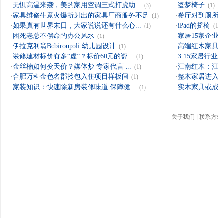
·
无惧高温来袭，美的家用空调三式打虎助...
·
盗梦椅子
(3)
(1)
·
家具维修生意火爆折射出的家具厂商服务不足
·
餐厅对到厕所
(1)
·
如果真有世界末日，大家说说还有什么心...
·
iPad的摇椅
(1)
(1
·
困死老总不偿命的办公风水
·
家居15家企业
(1)
·
伊拉克利翁Bobiroupoli 幼儿园设计
·
高端红木家具
(1)
·
装修建材标价有多“虚”？标价60元的瓷...
·
3·15家居
(1)
·
金丝楠如何变天价？媒体炒 专家代言 ...
·
江南红木：
(1)
·
合肥万科金色名郡拎包入住项目样板间
·
整木家居进入
(1)
·
家装知识：快速除新房装修味道 保障健...
·
实木家具或成
(1)
关于我们
|
联系方