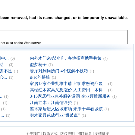
...
·
内外木门来势汹汹，各地招商携手共荣
(6)
(4)
..
·
盗梦椅子
(3)
(1)
务不足
·
餐厅对到厕所门 4个破解小技巧
(1)
(1)
..
·
iPad的摇椅
(1)
(1)
·
家居15家企业扎堆申请上市 求融资凸显...
(1)
·
高端红木家具又想涨价 人工费用、木料...
(1)
.
·
3·15家居行业急补服务漏洞 企业频推新服务
(1)
(1)
.
·
江南红木：江南儒匠赞
(1)
(1)
·
整木家居进入区域市场 未来十年看城镇
(1)
(1)
..
·
实木家具或成行业“爆破点”
(1)
(1)
关于我们
|
联系方式
|
版权声明
|
招聘信息
|
友情链接