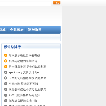
rss
商城
创意家居
家居微博
频道总排行
居家展示柜让爱家变有型
机械与动物的完美结合
男士卧房推荐 男士们以后都要
spationary 文具设计 / je
卫生间瓷砖颜色风水 浅色系才
空间软装 壁纸势不可挡
家居装饰摆放小技巧 让创意与
卧室门的风格搭配与选择
低预算搭配清凉地中海