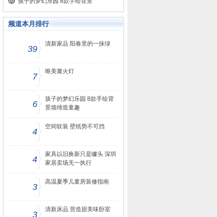
孩子的梦幻乐园 8款手绘背景
频道本月排行
清新家品 阳春里的一抹绿
39
唯美篝火灯
7
孩子的梦幻乐园 8款手绘背
6
景墙缔造童趣
空间软装 壁纸势不可挡
4
家具以旧换新只是噱头 深圳
4
家居卖场无一执行
高温夏季儿童房装修指南
3
清新床品 营造甜美味卧室
3