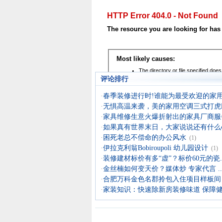
评论排行
·
春季装修进行时!谁能为最受欢迎的家用中
·
无惧高温来袭，美的家用空调三式打虎助.
·
家具维修生意火爆折射出的家具厂商服
·
如果真有世界末日，大家说说还有什么心.
·
困死老总不偿命的办公风水
(1)
·
伊拉克利翁Bobiroupoli 幼儿园设计
(1)
·
装修建材标价有多“虚”？标价60元的瓷..
·
金丝楠如何变天价？媒体炒 专家代言 ..
·
合肥万科金色名郡拎包入住项目样板间
·
家装知识：快速除新房装修味道 保障健.