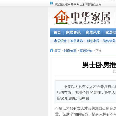
淇盈朗月家具中对五行思想的运用
北京淇盈朗月家具有限公司打造赢胜品牌五
还是“海尔冰箱造”!IEC国际保鲜标准再版
怎样用家具布置出好的办公室风水
您办公家具的贴心管家——北京办公家具网
首页
家居资讯
家居风水
家居
家居学堂
|
家居装饰
|
创意家居
|
选购保养
首页
>
时尚饰家
>
家居装饰
> 正文
男士卧房推
2
不要以为只有女人才会关注自己
巧的布置、充满个性的装饰，是男人
庄家具团购活动中最
不要以为只有女人才会关注自己的卧
置、充满个性的装饰，是男人拥有不