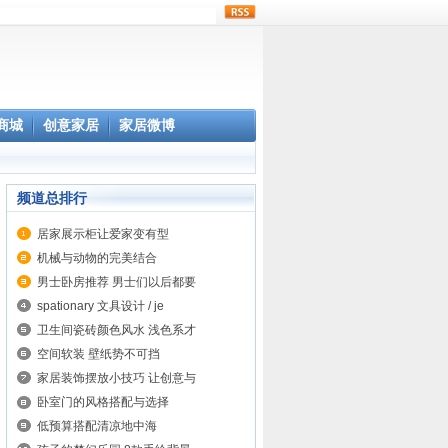
rss
商城
创意家居
家居微博
频道总排行
居家展示柜让爱家变有型
机械与动物的完美结合
男士卧房推荐 男士们以后都要
spationary 文具设计 / je
卫生间瓷砖颜色风水 浅色系才
空间软装 壁纸势不可挡
家居装饰摆放小技巧 让创意与
卧室门的风格搭配与选择
低预算搭配清凉地中海