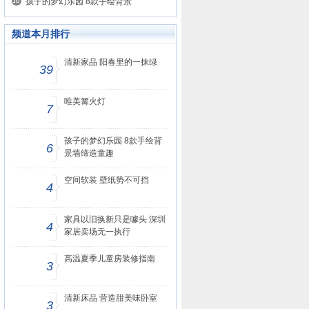
孩子的梦幻乐园 8款手绘背景
频道本月排行
清新家品 阳春里的一抹绿
39
唯美篝火灯
7
孩子的梦幻乐园 8款手绘背
6
景墙缔造童趣
空间软装 壁纸势不可挡
4
家具以旧换新只是噱头 深圳
4
家居卖场无一执行
高温夏季儿童房装修指南
3
清新床品 营造甜美味卧室
3