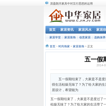
淇盈朗月家具中对五行思想的运用
北京淇盈朗月家具有限公司打造赢胜品牌五
还是“海尔冰箱造”!IEC国际保鲜标准再版
怎样用家具布置出好的办公室风水
您办公家具的贴心管家——北京办公家具网
首页
家居资讯
家居风水
家居
家居学堂
|
家居装饰
|
创意家居
|
选购保养
首页
>
时尚饰家
>
家居装饰
> 正文
五一假
2014-
五一假期结束了，大家是不是度
得生活枯燥无味了？为了给大家的生
居设计，希望能为
五一假期结束了，大家是不是度过了
枯燥无味了？为了给大家的生活带了