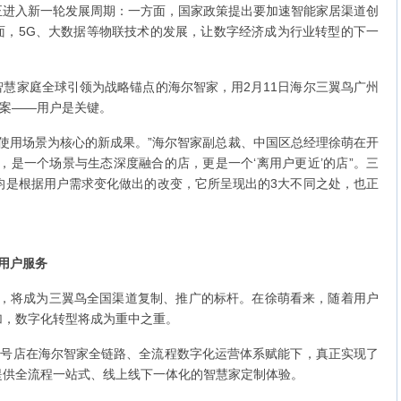
正进入新一轮发展周期：一方面，国家政策提出要加速智能家居渠道创
面，5G、大数据等物联技术的发展，让数字经济成为行业转型的下一
慧家庭全球引领为战略锚点的海尔智家，用2月11日海尔三翼鸟广州
答案——用户是关键。
用户使用场景为核心的新成果。”海尔智家副总裁、中国区总经理徐萌在开
，是一个场景与生态深度融合的店，更是一个‘离用户更近’的店”。三
均是根据用户需求变化做出的改变，它所呈现出的3大不同之处，也正
用户服务
心，将成为三翼鸟全国渠道复制、推广的标杆。在徐萌看来，随着用户
加，数字化转型将成为重中之重。
1号店在海尔智家全链路、全流程数字化运营体系赋能下，真正实现了
提供全流程一站式、线上线下一体化的智慧家定制体验。