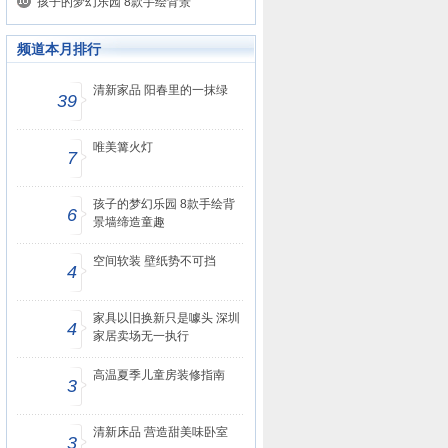
孩子的梦幻乐园 8款手绘背景
频道本月排行
清新家品 阳春里的一抹绿
39
唯美篝火灯
7
孩子的梦幻乐园 8款手绘背
6
景墙缔造童趣
空间软装 壁纸势不可挡
4
家具以旧换新只是噱头 深圳
4
家居卖场无一执行
高温夏季儿童房装修指南
3
清新床品 营造甜美味卧室
3