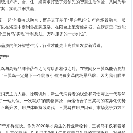
围绕用户衣、食、住、娱需求打造了最领先的智慧生活体验，共同为华
方案，实现共创共赢。
到一起”的拼凑式融合，而是真正基于“用户思维”进行的场景融合、服
可以在浴室中定制多品牌卫浴、在阳台上配套健身器、在厨房里打造能
个三翼鸟”实现“千种想法、万种服务的一步到位”。
高品质的美好智慧生活，行业才能走上高质量发展新通道。
萨帝”
翼鸟与高端品牌卡萨帝之间有诸多相似之处。在被问及三翼鸟能否复刻
：“三翼鸟一定是下一个能够引领消费变革的场景品牌。因为我们眼里
来消费主力人群。徐萌讲到，新生代消费者的观念和习惯与上一代截然
“一站到位、一次就好”的购物体验，而这恰合了三翼鸟的差异化优势
力不断升级、用户体验持续迭代，三翼鸟在用户口碑、市场竞争力方面
帝来得更快。作为2020年才诞生的行业新物种，三翼鸟不仅有着场
持、生态的赋能，以及过去3年人们追求美好生活的需求驱动。对当代