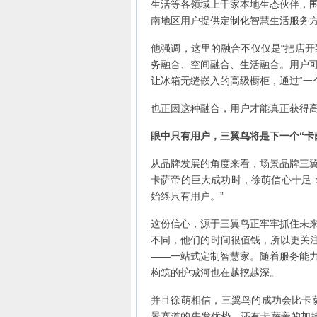
生活等各领域上千家本地生态伙伴，
南地区用户提供定制化智慧生活服务
他强调，这里的融合不仅仅是“把店开
务融合、空间融合、生活融合。用户
让冰箱无缝嵌入的高级橱柜，通过“一
也正因这种融合，用户才能真正获得
眼中只有用户，三翼鸟将是下一个“卡
从品牌发展的角度来看，场景品牌三
卡萨帝的巨大成功时，徐萌信心十足
始终只有用户。”
这份信心，源于三翼鸟正牢牢抓住未
不同，他们的时间很值钱，所以更关注
——一站式定制智慧家。随着服务能
构筑的护城河也在越挖越深。
并且徐萌相信，三翼鸟的成功会比卡萨
景赛道的先发优势，还有卡萨帝的加