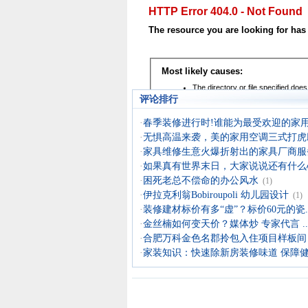
评论排行
·
春季装修进行时!谁能为最受欢迎的家用中
·
无惧高温来袭，美的家用空调三式打虎助.
·
家具维修生意火爆折射出的家具厂商服
·
如果真有世界末日，大家说说还有什么心.
·
困死老总不偿命的办公风水
(1)
·
伊拉克利翁Bobiroupoli 幼儿园设计
(1)
·
装修建材标价有多“虚”？标价60元的瓷..
·
金丝楠如何变天价？媒体炒 专家代言 ..
·
合肥万科金色名郡拎包入住项目样板间
·
家装知识：快速除新房装修味道 保障健.