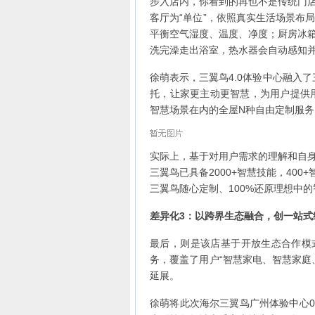
步入店内，你看到的再也不是传统门
客厅为“单位”，依照真实生活场景布
平衡空气湿度、温度、净度；厨房冰
洗完澡走出浴室，热水器会自动感知
徐萌表示，三翼鸟4.0体验中心融入了
托，让家更主动更智慧，为用户提供
智慧场景在内的全屋N种自由定制服务
实际上，基于对用户需求的理解和自
三翼鸟已具备2000+智慧技能，40
三翼鸟随心定制、100%还原理想中
差异化3：以跨界生态融合，创一站式
最后，则是该店基于开放生态合作模
务，覆盖了用户“智慧家电、智慧家庭
延展。
徐萌将此次海尔三翼鸟广州体验中心0