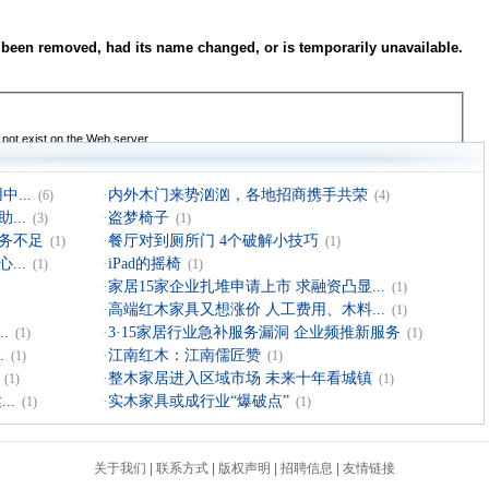
...
·
内外木门来势汹汹，各地招商携手共荣
(6)
(4)
..
·
盗梦椅子
(3)
(1)
务不足
·
餐厅对到厕所门 4个破解小技巧
(1)
(1)
..
·
iPad的摇椅
(1)
(1)
·
家居15家企业扎堆申请上市 求融资凸显...
(1)
·
高端红木家具又想涨价 人工费用、木料...
(1)
.
·
3·15家居行业急补服务漏洞 企业频推新服务
(1)
(1)
.
·
江南红木：江南儒匠赞
(1)
(1)
·
整木家居进入区域市场 未来十年看城镇
(1)
(1)
..
·
实木家具或成行业“爆破点”
(1)
(1)
关于我们
|
联系方式
|
版权声明
|
招聘信息
|
友情链接