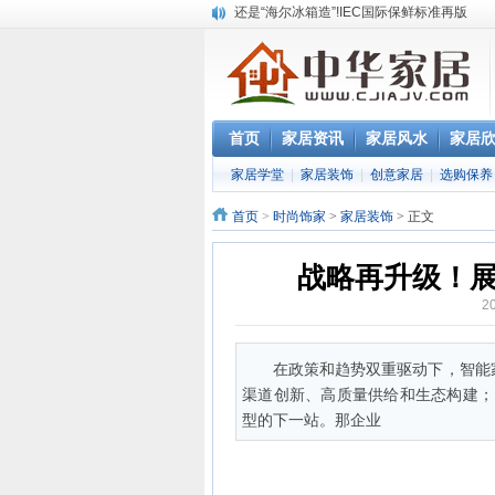
还是“海尔冰箱造”!IEC国际保鲜标准再版
怎样用家具布置出好的办公室风水
您办公家具的贴心管家——北京办公家具网
淇盈朗月家具中对五行思想的运用
北京淇盈朗月家具有限公司打造赢胜品牌五
首页
家居资讯
家居风水
家居
家居学堂
|
家居装饰
|
创意家居
|
选购保养
首页
>
时尚饰家
>
家居装饰
> 正文
战略再升级！
2
在政策和趋势双重驱动下，智能
渠道创新、高质量供给和生态构建；
型的下一站。那企业