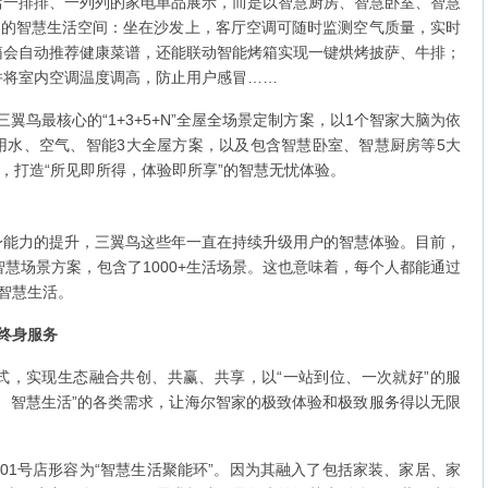
店一排排、一列列的家电单品展示，而是以智慧厨房、智慧卧室、智慧
局的智慧生活空间：坐在沙发上，客厅空调可随时监测空气质量，实时
箱会自动推荐健康菜谱，还能联动智能烤箱实现一键烘烤披萨、牛排；
并将室内空调温度调高，防止用户感冒……
三翼鸟最核心的“1+3+5+N”全屋全场景定制方案，以1个智家大脑为依
用水、空气、智能3大全屋方案，以及包含智慧卧室、智慧厨房等5大
，打造“所见即所得，体验即所享”的智慧无忧体验。
身能力的提升，三翼鸟这些年一直在持续升级用户的智慧体验。目前，
0+智慧场景方案，包含了1000+生活场景。这也意味着，每个人都能通过
的智慧生活。
终身服务
式，实现生态融合共创、共赢、共享，以“一站到位、一次就好”的服
、智慧生活”的各类需求，让海尔智家的极致体验和极致服务得以无限
01号店形容为“智慧生活聚能环”。因为其融入了包括家装、家居、家