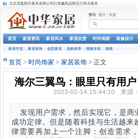
北京淇盈朗月家具有限公司打造赢胜品牌五行风水家具
还是“海尔冰箱造”!IEC国际保鲜标准再版
资讯
|
图片
|
专题
怎样用家具布置出好的办公室风水
您办公家具的贴心管家——北京办公家具网办公家具维修服务部成立
淇盈朗月家具中对五行思想的运用
首页
家居资讯
家居风水
家居欣赏
时尚饰家
装修设计
家居学堂
|
家居装饰
|
创意家居
|
选购保养
|
视频专辑
|
搜索
首页
>
时尚饰家
>
家居装饰
> 正文
海尔三翼鸟：眼里只有用户
2023-02-14 15:44:10 
发现用户需求，然后实现它，是商
成功定律。但是随着科技与生活越来
律需要再加上一个注脚：创造需求