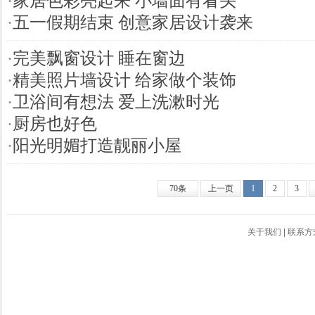
·
家居色彩亮起来 小墙面有看头
·
五一假期结束 创意家居设计袭来
·
完美飘窗设计 睡在窗边
·
精美照片墙设计 给家做个装饰
·
卫浴间有想法 爱上洗漱时光
·
厨房也好色
·
阳光明媚打造靓丽小屋
70条
上一页
1
2
3
关于我们
|
联系方