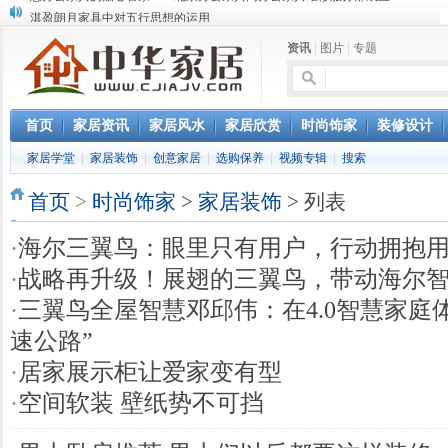
淇盈朗月家具中对五行思想的运用
北京淇盈朗月家具有限公司打造赢胜品牌五行风水家具
资讯
|
图片
|
专题
还是“海尔冰箱造”!IEC国际保鲜标准再版
怎样用家具布置出好的办公室风水
您办公家具的贴心管家——北京办公家具网办公家具维修服务部成立
首页
家居资讯
家居风水
家居欣赏
时尚饰家
装修设计
家居学堂
|
家居装饰
|
创意家居
|
选购保养
|
视频专辑
|
搜索
首页
>
时尚饰家
>
家居装饰
> 列表
·
海尔三翼鸟：眼里只有用户，行动拥抱
·
战略再升级！展翅的三翼鸟，带动海尔
·
三翼鸟全屋智慧邓邱伟：在4.0智慧家庭
速公路”
·
居家展示柜让爱家变有型
·
空间软装 壁纸势不可挡