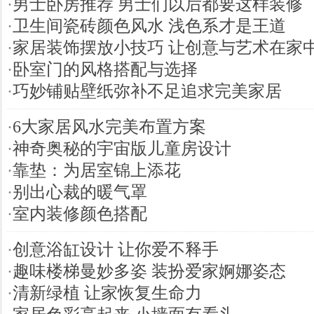
·
男士卧房推荐 男士们以后都要这样装修
·
卫生间瓷砖颜色风水 浅色系才是王道
·
家居装饰摆放小技巧 让创意与艺术在家
·
卧室门的风格搭配与选择
·
巧妙铺贴壁纸弥补不足追求完美家居
·
6大家居风水完美布置方案
·
神奇奥秘的宇宙版儿童房设计
·
靠垫：为居室锦上添花
·
别出心裁的暖气罩
·
室内装修颜色搭配
·
创意浴缸设计 让你爱不释手
·
趣味楼梯曼妙多姿 装扮爱家婀娜姿态
·
清新绿植 让家恢复生命力